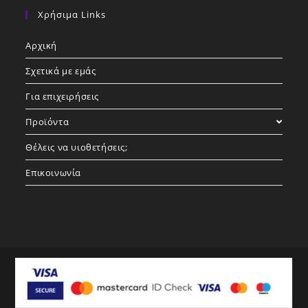
in
in
in
Χρήσιμα Links
a
a
a
Αρχική
new
new
new
tab
tab
tab
Σχετικά με εμάς
Για επιχειρήσεις
Προϊόντα
Θέλεις να υιοθετήσεις;
Επικοινωνία