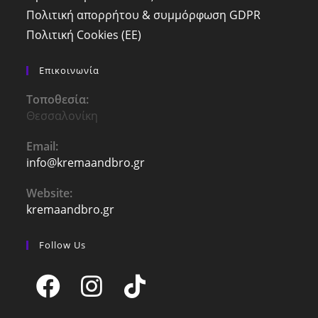
Πολιτική απορρήτου & συμμόρφωση GDPR
Πολιτική Cookies (ΕΕ)
Επικοινωνία
Τοποθεσία:
Θεσσαλονίκη
Email:
info@kremaandbro.gr
Opens
in
your
Website:
application
kremaandbro.gr
Follow Us
Opens
Opens
Opens