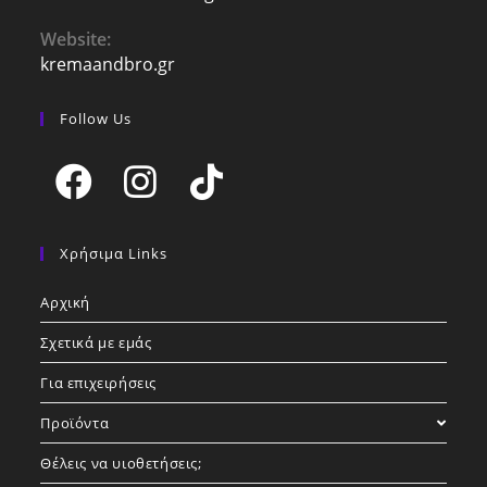
in
your
Website:
application
kremaandbro.gr
Follow Us
Opens
Opens
Opens
in
in
in
Χρήσιμα Links
a
a
a
Αρχική
new
new
new
tab
tab
tab
Σχετικά με εμάς
Για επιχειρήσεις
Προϊόντα
Θέλεις να υιοθετήσεις;