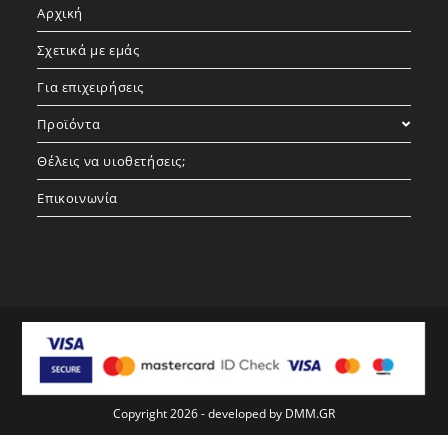
Αρχική
new
new
new
tab
tab
tab
Σχετικά με εμάς
Για επιχειρήσεις
Προϊόντα
Θέλεις να υιοθετήσεις;
Επικοινωνία
Copyright 2026 - developed by
DMM.GR