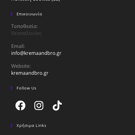
Επικοινωνία
Τοποθεσία:
Θεσσαλονίκη
Email:
info@kremaandbro.gr
Opens
in
your
Website:
application
kremaandbro.gr
Follow Us
Opens
Opens
Opens
in
in
in
Χρήσιμα Links
a
a
a