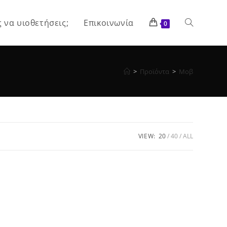
ς να υιοθετήσεις;
Επικοινωνία
Toggle
0
website
>
Προϊόντα
>
Μοβ
search
VIEW:
20
40
ALL