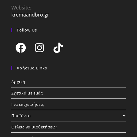
your
Website:
application
kremaandbro.gr
Follow Us
Opens
Opens
Opens
in
in
in
Χρήσιμα Links
a
a
a
Αρχική
new
new
new
tab
tab
tab
Σχετικά με εμάς
Για επιχειρήσεις
Προϊόντα
Θέλεις να υιοθετήσεις;