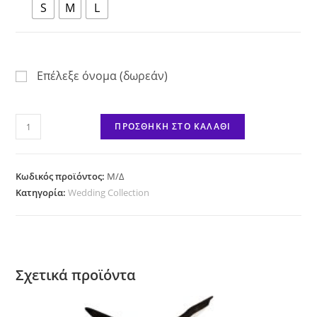
S
M
L
Επέλεξε όνομα (δωρεάν)
I
ΠΡΟΣΘΉΚΗ ΣΤΟ ΚΑΛΆΘΙ
Said
yes!
ποσότητα
Κωδικός προϊόντος:
Μ/Δ
Κατηγορία:
Wedding Collection
Σχετικά προϊόντα