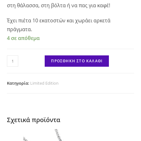
στη θάλασσα, στη βόλτα ή να πας για καφέ!
Έχει πιέτα 10 εκατοστών και χωράει αρκετά
πράγματα.
4 σε απόθεμα
Cotton
ΠΡΟΣΘΉΚΗ ΣΤΟ ΚΑΛΆΘΙ
Bag
"Dog
People"
Κατηγορία:
Limited Edition
ποσότητα
Σχετικά προϊόντα