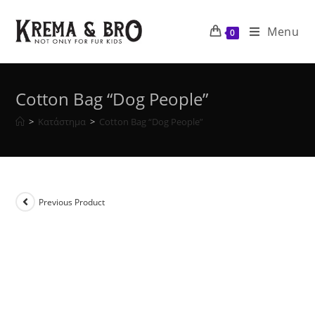
Skip
to
Menu
0
content
Cotton Bag “Dog People”
>
Κατάστημα
>
Cotton Bag “Dog People”
Previous Product