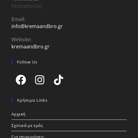
Θεσσαλονίκη
Email:
info@kremaandbro.gr
Opens
in
your
Website:
application
kremaandbro.gr
Follow Us
Opens
Opens
Opens
in
in
in
Χρήσιμα Links
a
a
a
Αρχική
new
new
new
tab
tab
tab
Σχετικά με εμάς
Για επιχειρήσεις