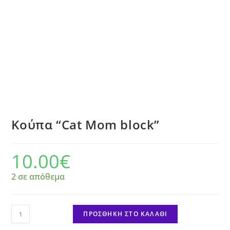
Κούπα “Cat Mom block”
10.00
€
2 σε απόθεμα
Κούπα
ΠΡΟΣΘΉΚΗ ΣΤΟ ΚΑΛΆΘΙ
"Cat