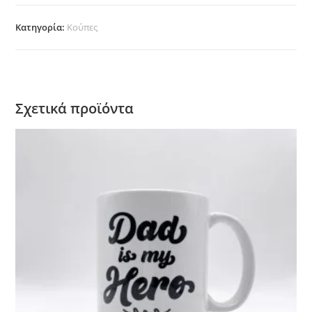
Mom
block"
Κατηγορία:
Κούπες
ποσότητα
Σχετικά προϊόντα