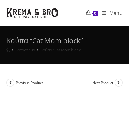
Skip
to
Menu
0
content
Κούπα “Cat Mom block”
>
Κατάστημα
>
Κούπα “Cat Mom block”
Previous Product
Next Product