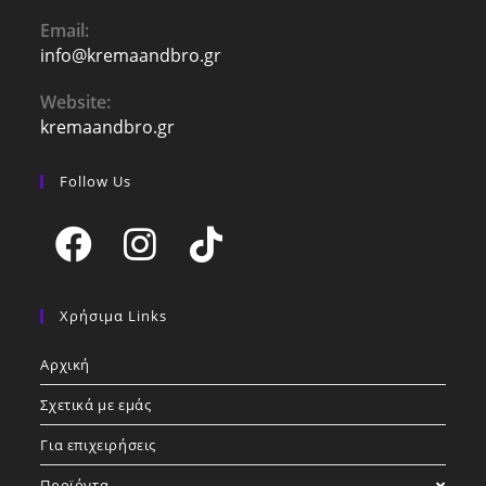
Email:
info@kremaandbro.gr
Opens
in
your
Website:
application
kremaandbro.gr
Follow Us
Opens
Opens
Opens
in
in
in
Χρήσιμα Links
a
a
a
Αρχική
new
new
new
tab
tab
tab
Σχετικά με εμάς
Για επιχειρήσεις
Προϊόντα