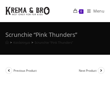
Skip
to
Menu
0
content
Scrunchie “Pink Thunders”
>
Κατάστημα
>
Scrunchie “Pink Thunders”
Previous Product
Next Product