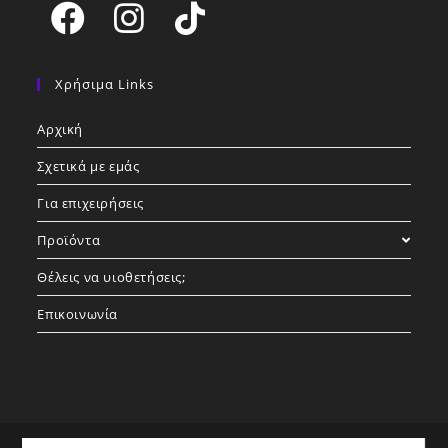
Opens
Opens
Opens
in
in
in
Χρήσιμα Links
a
a
a
Αρχική
new
new
new
tab
tab
tab
Σχετικά με εμάς
Για επιχειρήσεις
Προϊόντα
Θέλεις να υιοθετήσεις;
Επικοινωνία