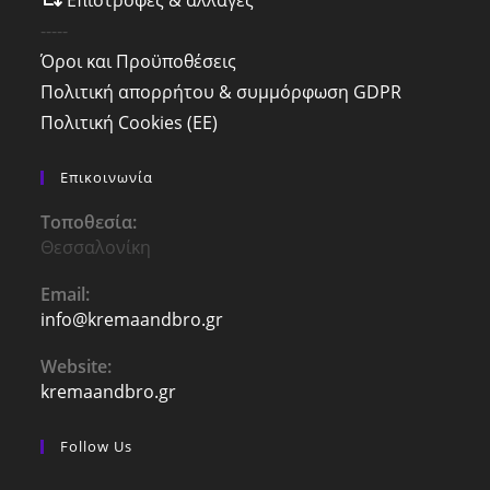
Επιστροφές & αλλαγές
-----
Όροι και Προϋποθέσεις
Πολιτική απορρήτου & συμμόρφωση GDPR
Πολιτική Cookies (ΕΕ)
Επικοινωνία
Τοποθεσία:
Θεσσαλονίκη
Email:
info@kremaandbro.gr
Opens
in
your
Website:
application
kremaandbro.gr
Follow Us