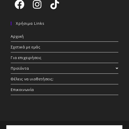
Opens
Opens
Opens
in
in
in
Χρήσιμα Links
a
a
a
Αρχική
new
new
new
tab
tab
tab
Σχετικά με εμάς
Για επιχειρήσεις
Προϊόντα
Θέλεις να υιοθετήσεις;
Επικοινωνία