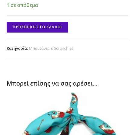
1 σε απόθεμα
Scrunchie
ΠΡΟΣΘΉΚΗ ΣΤΟ ΚΑΛΆΘΙ
"Proud
Dog
Mom"
Κατηγορία:
Μπαντάνες & Scrunchies
ποσότητα
Μπορεί επίσης να σας αρέσει…