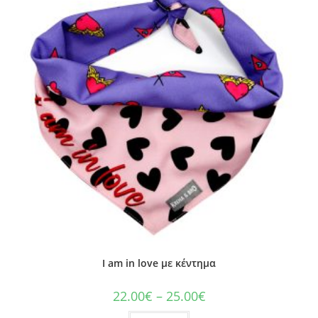
I am in love με κέντημα
22.00
€
–
25.00
€