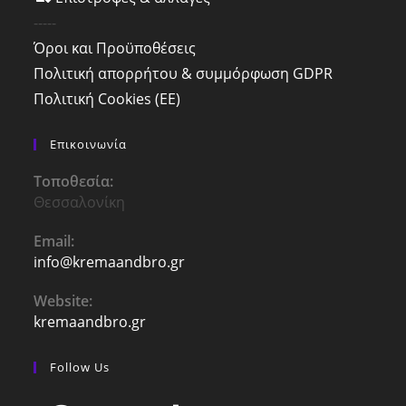
-----
Όροι και Προϋποθέσεις
Πολιτική απορρήτου & συμμόρφωση GDPR
Πολιτική Cookies (ΕΕ)
Επικοινωνία
Τοποθεσία:
Θεσσαλονίκη
Email:
info@kremaandbro.gr
Opens
in
your
Website:
application
kremaandbro.gr
Follow Us