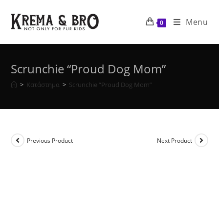
Skip
to
Menu
0
content
Scrunchie “Proud Dog Mom”
>
Κατάστημα
>
Scrunchie “Proud Dog Mom”
Previous Product
Next Product