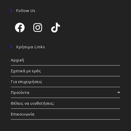
Follow Us
Opens
Opens
Opens
in
in
in
Χρήσιμα Links
a
a
a
Αρχική
new
new
new
tab
tab
tab
Σχετικά με εμάς
Για επιχειρήσεις
Προϊόντα
Θέλεις να υιοθετήσεις;
Επικοινωνία