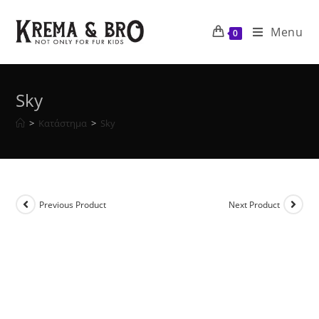
Skip
to
Menu
0
content
Sky
>
Κατάστημα
>
Sky
Previous Product
Next Product