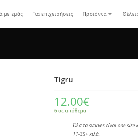
ά με εμάς
Για επιχειρήσεις
Προϊόντα
Θέλει
Tigru
12.00
€
6 σε απόθεμα
Όλα τα svarves είναι one size
11-35+ κιλά.