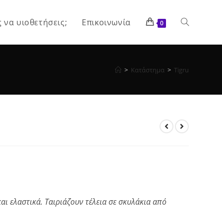
ς να υιοθετήσεις;
Επικοινωνία
Toggle
0
website
>
Κατάστημα
>
Tigru
search
 και ελαστικά. Ταιριάζουν τέλεια σε σκυλάκια από