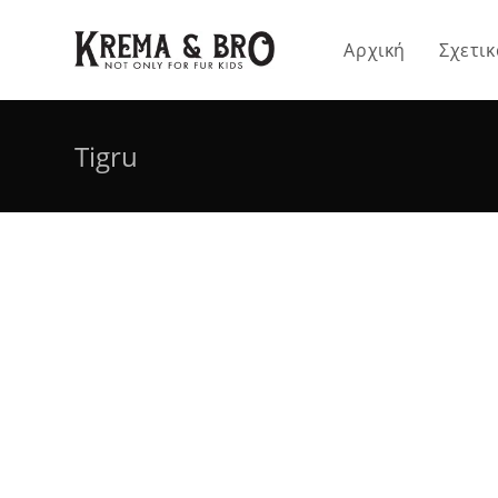
Skip
to
Αρχική
Σχετικ
content
Tigru