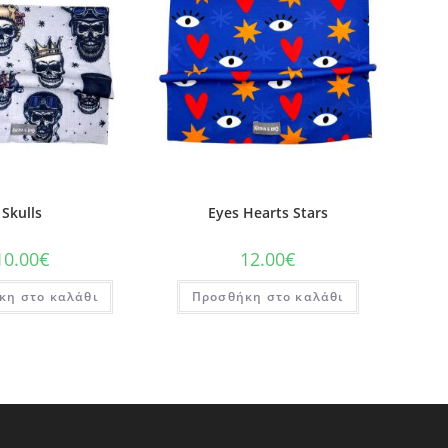
Skulls
Eyes Hearts Stars
10.00
€
12.00
€
κη στο καλάθι
Προσθήκη στο καλάθι