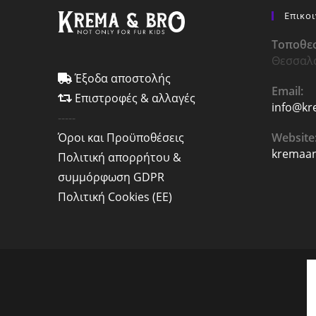
Επικο
Τοποθεσ
Θεσσαλ
Έξοδα αποστολής
Email:
Επιστροφές & αλλαγές
info@kr
-----
Website
Όροι και Προϋποθέσεις
kremaan
Πολιτική απορρήτου &
συμμόρφωση GDPR
Πολιτική Cookies (ΕΕ)