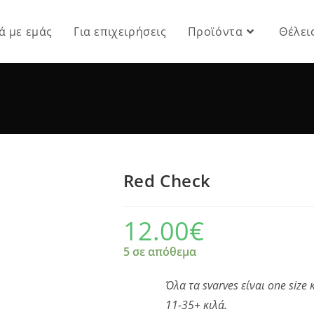
ά με εμάς
Για επιχειρήσεις
Προϊόντα
Θέλει
Red Check
12.00
€
5 σε απόθεμα
Όλα τα svarves είναι one size
11-35+ κιλά.