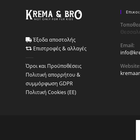
Επικο
Τοποθεσ
Θεσσαλ
Έξοδα αποστολής
Email:
Επιστροφές & αλλαγές
info@kr
-----
Website
Όροι και Προϋποθέσεις
kremaan
Πολιτική απορρήτου &
συμμόρφωση GDPR
Πολιτική Cookies (ΕΕ)