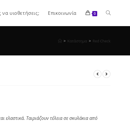
ς να υιοθετήσεις;
Επικοινωνία
Toggle
0
website
>
Κατάστημα
>
Red Check
search
 και ελαστικά. Ταιριάζουν τέλεια σε σκυλάκια από