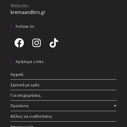
your
Website:
application
kremaandbro.gr
Follow Us
Opens
Opens
Opens
in
in
in
Χρήσιμα Links
a
a
a
Αρχική
new
new
new
tab
tab
tab
Σχετικά με εμάς
Για επιχειρήσεις
Προϊόντα
Θέλεις να υιοθετήσεις;
Επικοινωνία