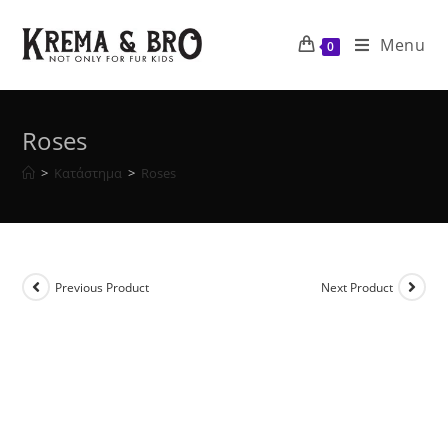
Skip
to
Menu
0
content
Roses
>
Κατάστημα
>
Roses
Previous Product
Next Product