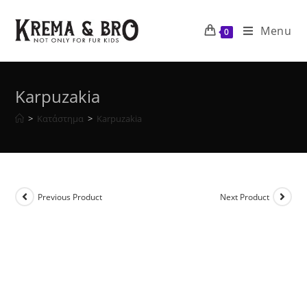
Skip
to
Menu
0
content
Karpuzakia
>
Κατάστημα
>
Karpuzakia
Previous Product
Next Product