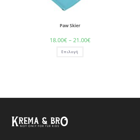
Paw Skier
18.00
€
–
21.00
€
Επιλογή