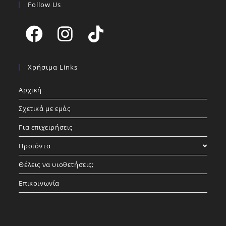
Follow Us
Opens
Opens
Opens
in
in
in
Χρήσιμα Links
a
a
a
Αρχική
new
new
new
tab
tab
tab
Σχετικά με εμάς
Για επιχειρήσεις
Προϊόντα
Θέλεις να υιοθετήσεις;
Επικοινωνία