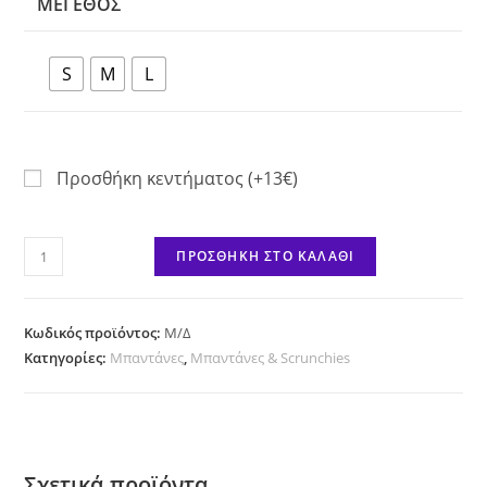
ΜΈΓΕΘΟΣ
S
M
L
Προσθήκη κεντήματος (+13€)
Karpuzakia
ΠΡΟΣΘΉΚΗ ΣΤΟ ΚΑΛΆΘΙ
ποσότητα
Κωδικός προϊόντος:
Μ/Δ
Κατηγορίες:
Μπαντάνες
,
Μπαντάνες & Scrunchies
Σχετικά προϊόντα