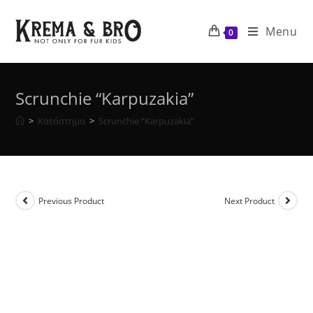
Skip
to
Menu
0
content
Scrunchie “Karpuzakia”
>
Κατάστημα
>
Scrunchie “Karpuzakia”
Previous Product
Next Product