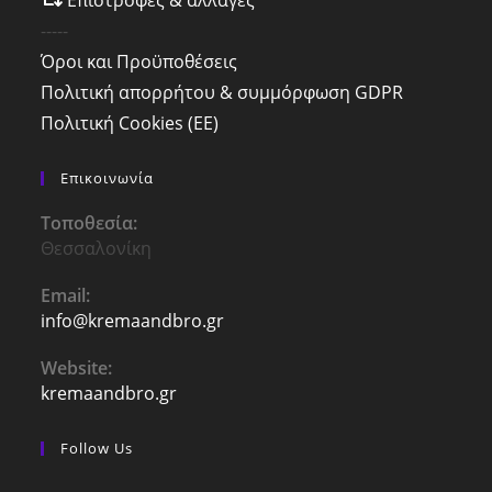
Επιστροφές & αλλαγές
-----
Όροι και Προϋποθέσεις
Πολιτική απορρήτου & συμμόρφωση GDPR
Πολιτική Cookies (ΕΕ)
Επικοινωνία
Τοποθεσία:
Θεσσαλονίκη
Email:
info@kremaandbro.gr
Opens
in
your
Website:
application
kremaandbro.gr
Follow Us