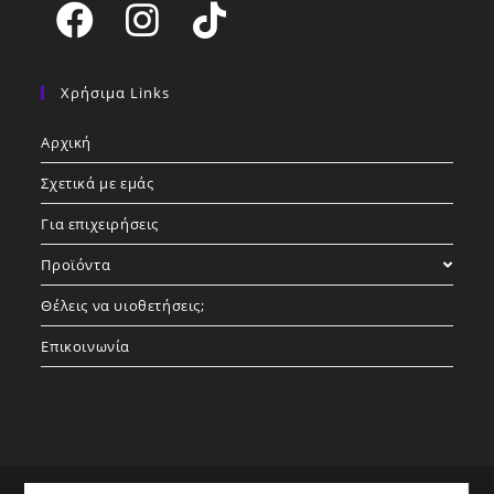
Opens
Opens
Opens
in
in
in
Χρήσιμα Links
a
a
a
Αρχική
new
new
new
tab
tab
tab
Σχετικά με εμάς
Για επιχειρήσεις
Προϊόντα
Θέλεις να υιοθετήσεις;
Επικοινωνία