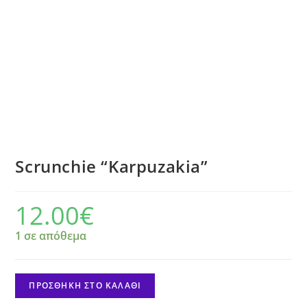
Scrunchie “Karpuzakia”
12.00
€
1 σε απόθεμα
Scrunchie
ΠΡΟΣΘΉΚΗ ΣΤΟ ΚΑΛΆΘΙ
"Karpuzakia"