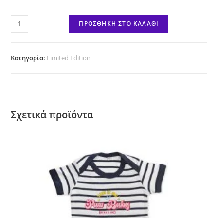
Keychain
ΠΡΟΣΘΉΚΗ ΣΤΟ ΚΑΛΆΘΙ
"Paw
with
Star"
Κατηγορία:
Limited Edition
ποσότητα
Σχετικά προϊόντα