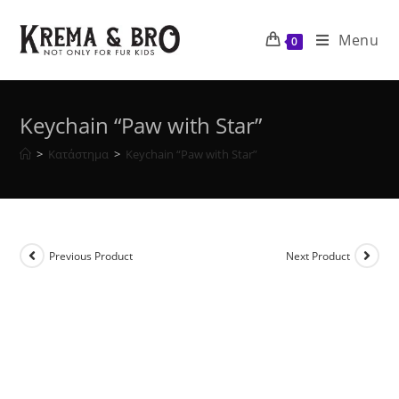
Skip
to
Menu
0
content
Keychain “Paw with Star”
>
Κατάστημα
>
Keychain “Paw with Star”
Previous Product
Next Product