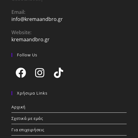
Email:
info@kremaandbro.gr
Opens
in
your
Website:
application
kremaandbro.gr
Follow Us
Opens
Opens
Opens
in
in
in
Χρήσιμα Links
a
a
a
Αρχική
new
new
new
tab
tab
tab
Σχετικά με εμάς
Για επιχειρήσεις