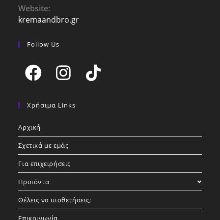
your
Website:
application
kremaandbro.gr
Follow Us
Opens
Opens
Opens
in
in
in
Χρήσιμα Links
a
a
a
Αρχική
new
new
new
tab
tab
tab
Σχετικά με εμάς
Για επιχειρήσεις
Προϊόντα
Θέλεις να υιοθετήσεις;
Επικοινωνία