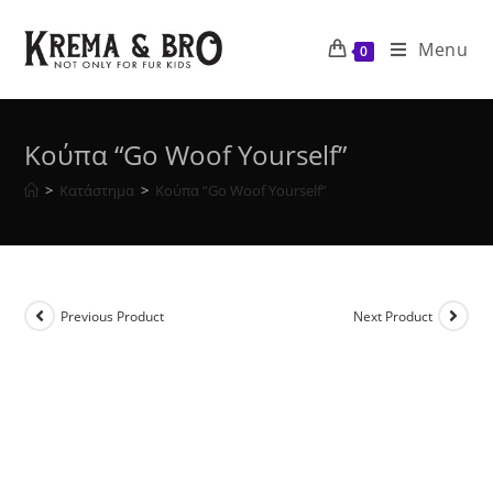
Skip
to
Menu
0
content
Κούπα “Go Woof Yourself”
>
Κατάστημα
>
Κούπα “Go Woof Yourself”
Previous Product
Next Product