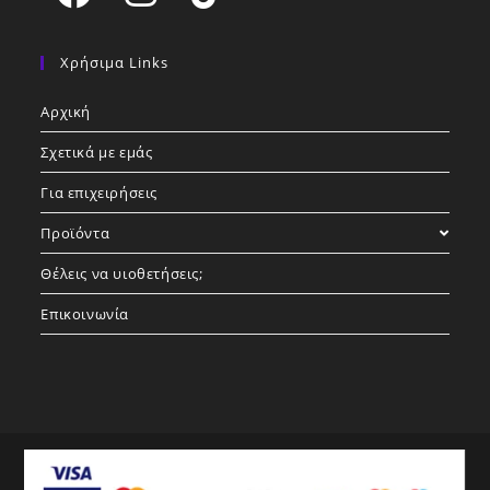
Opens
Opens
Opens
in
in
in
Χρήσιμα Links
a
a
a
Αρχική
new
new
new
tab
tab
tab
Σχετικά με εμάς
Για επιχειρήσεις
Προϊόντα
Θέλεις να υιοθετήσεις;
Επικοινωνία