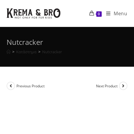
Skip
to
Menu
0
content
Nutcracker
>
Κατάστημα
>
Nutcracker
Previous Product
Next Product