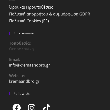
-----
Όροι και Προϋποθέσεις
Πολιτική απορρήτου & συμμόρφωση GDPR
Πολιτική Cookies (ΕΕ)
Επικοινωνία
Τοποθεσία:
Θεσσαλονίκη
Email:
info@kremaandbro.gr
Opens
in
your
Website:
application
kremaandbro.gr
Follow Us