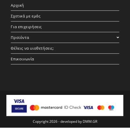
Αρχική
new
new
new
tab
tab
tab
Σχετικά με εμάς
Για επιχειρήσεις
Προϊόντα
Θέλεις να υιοθετήσεις;
Επικοινωνία
Copyright 2026 - developed by
DMM.GR