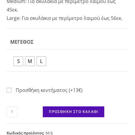
Medium: Για σκυλάκια με περίμετρο λαιμού έως
45εκ.
Large: Για σκυλάκια με περίμετρο λαιμού έως 56εκ.
ΜΈΓΕΘΟΣ
S
M
L
Προσθήκη κεντήματος (+13€)
Red
ΠΡΟΣΘΉΚΗ ΣΤΟ ΚΑΛΆΘΙ
Chili
ποσότητα
Κωδικός προϊόντος:
Μ/Δ