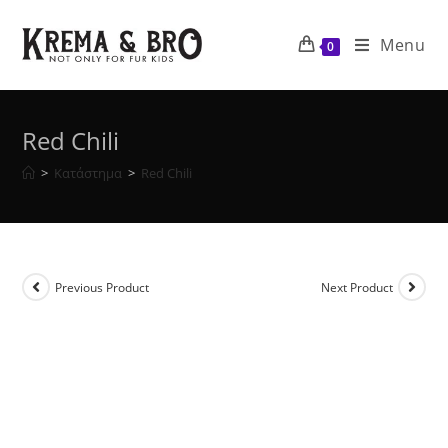
Skip
to
Menu
0
content
Red Chili
>
Κατάστημα
>
Red Chili
Previous Product
Next Product