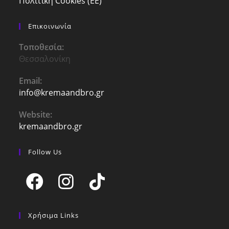
Πολιτική Cookies (ΕΕ)
Επικοινωνία
Τοποθεσία:
Θεσσαλονίκη
Email:
info@kremaandbro.gr
Opens
in
your
Website:
application
kremaandbro.gr
Follow Us
Opens
Opens
Opens
in
in
in
Χρήσιμα Links
a
a
a