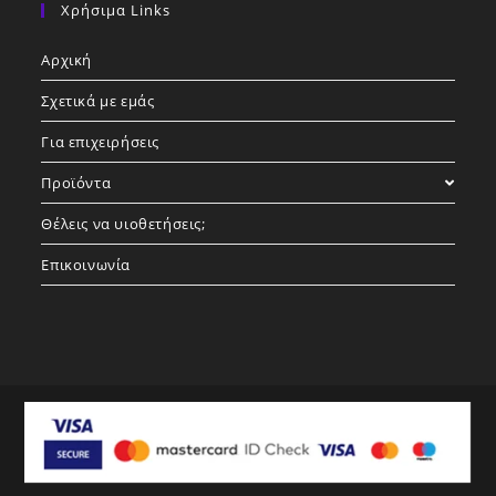
in
in
in
Χρήσιμα Links
a
a
a
Αρχική
new
new
new
tab
tab
tab
Σχετικά με εμάς
Για επιχειρήσεις
Προϊόντα
Θέλεις να υιοθετήσεις;
Επικοινωνία