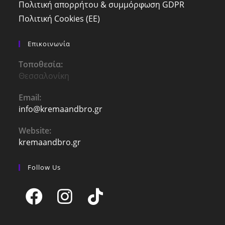
Πολιτική απορρήτου & συμμόρφωση GDPR
Πολιτική Cookies (ΕΕ)
Επικοινωνία
Τοποθεσία:
Θεσσαλονίκη
Email:
info@kremaandbro.gr
Opens
in
your
Website:
application
kremaandbro.gr
Follow Us
Opens
Opens
Opens