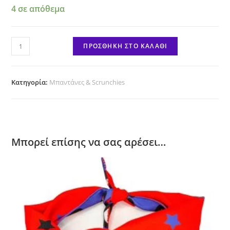
4 σε απόθεμα
Scrunchie
ΠΡΟΣΘΉΚΗ ΣΤΟ ΚΑΛΆΘΙ
Black
Kiss
Stars
Κατηγορία:
Μπαντάνες & Scrunchies
ποσότητα
Μπορεί επίσης να σας αρέσει…