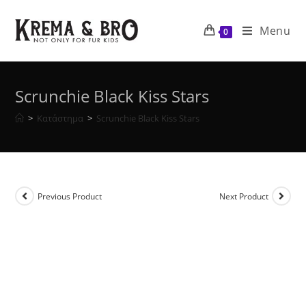
Skip
to
Menu
0
content
Scrunchie Black Kiss Stars
>
Κατάστημα
>
Scrunchie Black Kiss Stars
Previous Product
Next Product