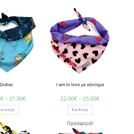
Zodiac
I am in love με κέντημα
0
€
–
21.00
€
22.00
€
–
25.00
€
Επιλογή
Επιλογή
Προσφορά!