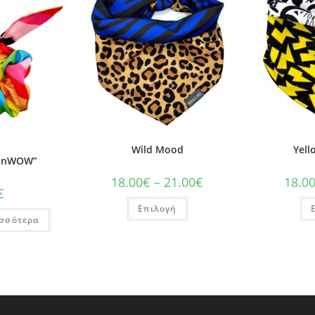
Wild Mood
Yell
ainWOW”
18.00
€
–
21.00
€
18.0
€
Επιλογή
ισσότερα