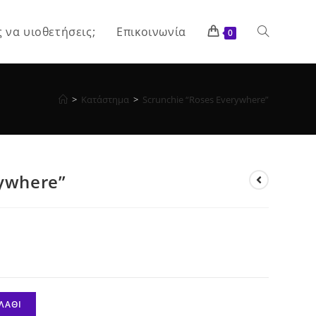
ς να υιοθετήσεις;
Επικοινωνία
Toggle
0
website
>
Κατάστημα
>
Scrunchie “Roses Everywhere”
search
rywhere”
ΛΆΘΙ