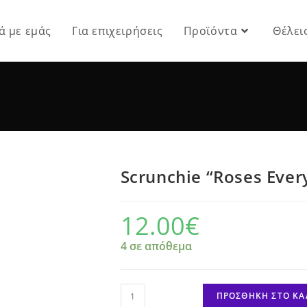
ά με εμάς
Για επιχειρήσεις
Προϊόντα
Θέλει
Scrunchie “Roses Eve
12.00
€
4 σε απόθεμα
Scrunchie
ΠΡΟΣΘΉΚΗ ΣΤΟ ΚΑ