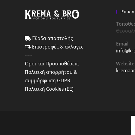
Επικο
Τοποθεσ
Θεσσαλ
Έξοδα αποστολής
Email:
Επιστροφές & αλλαγές
info@kr
-----
Website
Όροι και Προϋποθέσεις
kremaan
Πολιτική απορρήτου &
συμμόρφωση GDPR
Πολιτική Cookies (ΕΕ)