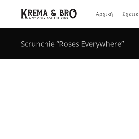
Skip
to
Αρχική
Σχετικ
content
Scrunchie “Roses Everywhere”