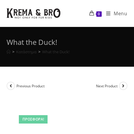
Skip
to
Menu
0
content
What the Duck!
>
Κατάστημα
>
What the Duck!
Previous Product
Next Product
ΠΡΟΣΦΟΡΆ!