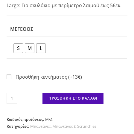
Large: Για σκυλάκια με περίμετρο λαιμού έως 56εκ.
ΜΈΓΕΘΟΣ
S
M
L
Προσθήκη κεντήματος (+13€)
What
ΠΡΟΣΘΉΚΗ ΣΤΟ ΚΑΛΆΘΙ
the
Duck!
ποσότητα
Κωδικός προϊόντος:
Μ/Δ
Κατηγορίες:
Μπαντάνες
,
Μπαντάνες & Scrunchies