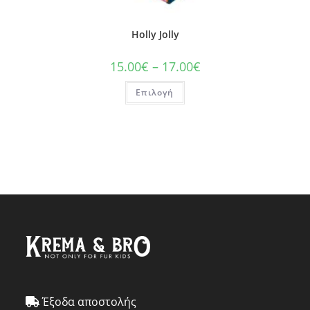
Holly Jolly
15.00
€
–
17.00
€
Επιλογή
Έξοδα αποστολής