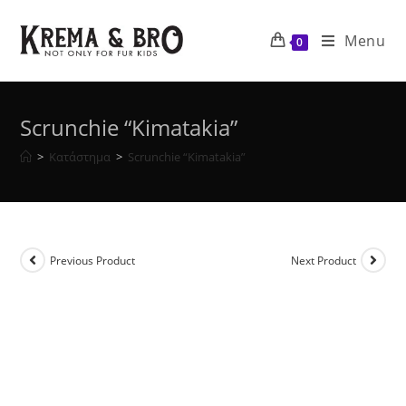
Skip
to
Menu
0
content
Scrunchie “Kimatakia”
>
Κατάστημα
>
Scrunchie “Kimatakia”
Previous Product
Next Product