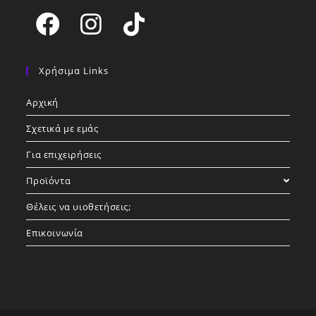
Opens
Opens
Opens
in
in
in
Χρήσιμα Links
a
a
a
Αρχική
new
new
new
tab
tab
tab
Σχετικά με εμάς
Για επιχειρήσεις
Προϊόντα
Θέλεις να υιοθετήσεις;
Επικοινωνία