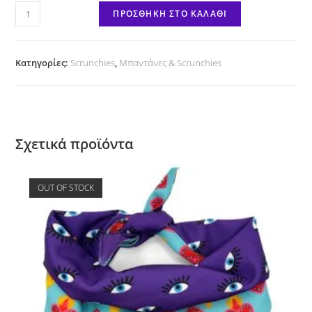
Scrunchie
ΠΡΟΣΘΉΚΗ ΣΤΟ ΚΑΛΆΘΙ
"Xmas
Tree"
ποσότητα
Κατηγορίες:
Scrunchies
,
Μπαντάνες & Scrunchies
Σχετικά προϊόντα
OUT OF STOCK