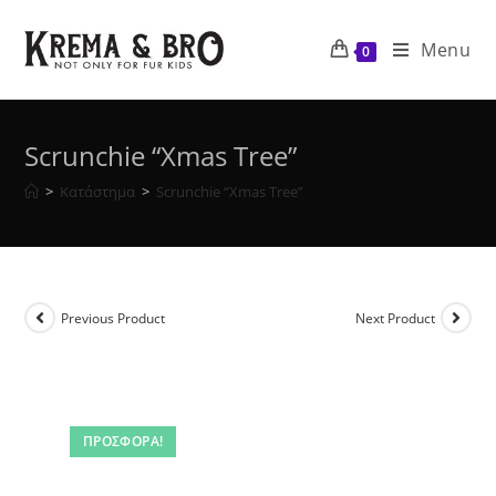
Skip
to
Menu
0
content
Scrunchie “Xmas Tree”
>
Κατάστημα
>
Scrunchie “Xmas Tree”
Previous Product
Next Product
ΠΡΟΣΦΟΡΆ!