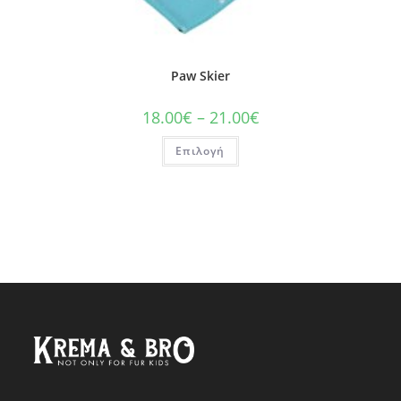
Paw Skier
18.00
€
–
21.00
€
Επιλογή