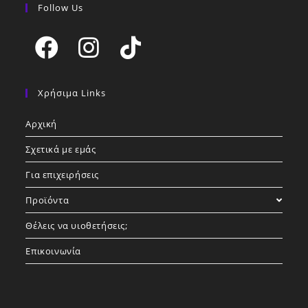
Follow Us
Opens
Opens
Opens
in
in
in
Χρήσιμα Links
a
a
a
Αρχική
new
new
new
tab
tab
tab
Σχετικά με εμάς
Για επιχειρήσεις
Προϊόντα
Θέλεις να υιοθετήσεις;
Επικοινωνία